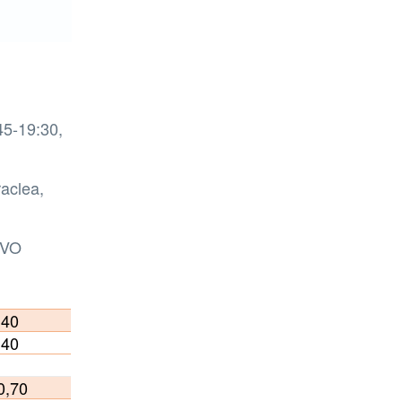
45-19:30,
raclea,
TVO
,40
,40
0,70