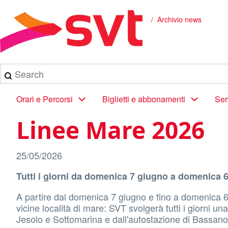
Salta
al
Archivio news
Briciole
contenuto
principale
di
pane
Search
Main
Orari e Percorsi
Biglietti e abbonamenti
Ser
navigation
Linee Mare 2026
25/05/2026
Tutti i giorni da domenica 7 giugno a domenica 
A partire dal domenica 7 giugno e fino a domenica 6 
vicine località di mare: SVT svolgerà tutti i giorni u
Jesolo e Sottomarina e dall'autostazione di Bassano