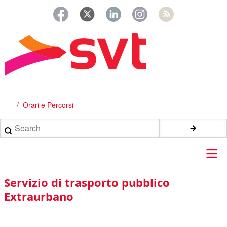
Salta
al
contenuto
principale
Orari e Percorsi
Briciole
di
Search
pane
Main
Servizio di trasporto pubblico
navigation
Extraurbano