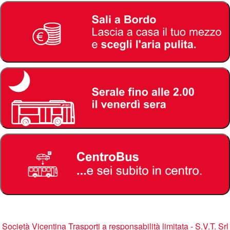
Società Vicentina Trasporti a responsabilità limitata - S.V.T. Srl