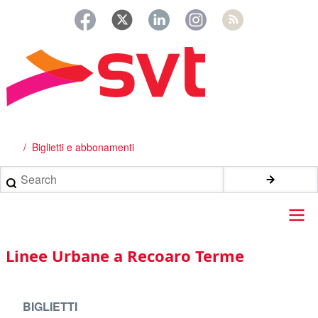
Salta
al
contenuto
principale
Biglietti e abbonamenti
Briciole
di
Search
pane
Main
Linee Urbane a Recoaro Terme
navigation
BIGLIETTI