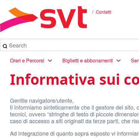
Salta
al
Contatti
Briciole
contenuto
principale
di
pane
Search
Main
Orari e Percorsi
Biglietti e abbonamenti
Ser
navigation
Informativa sui c
Gentile navigatore/utente,
ti informiamo sinteticamente che il gestore del sito,
tecnici, ovvero “stringhe di testo di piccole dimensio
caso di accesso a siti originati da terze parti, che ri
Ad integrazione di quanto sopra esposto vi informia