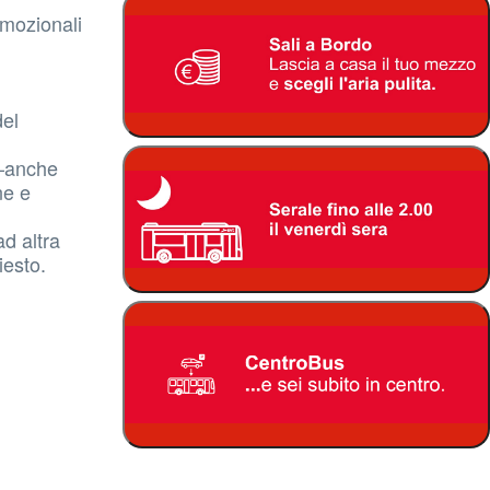
romozionali
del
 –anche
ne e
ad altra
iesto.