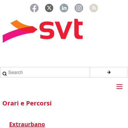
Salta
al
contenuto
principale
Briciole
di
Search
pane
Main
Orari e Percorsi
navigation
Extraurbano