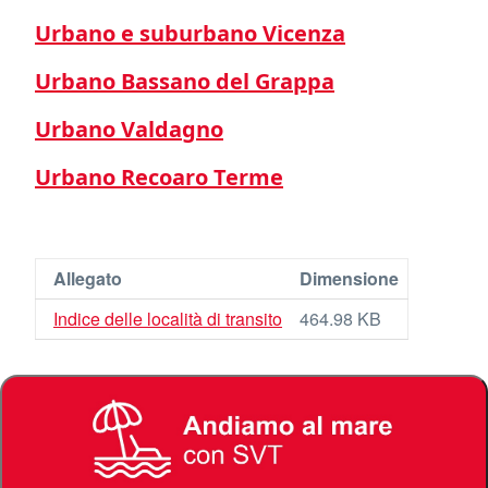
Urbano e suburbano Vicenza
Urbano Bassano del Grappa
Urbano Valdagno
Urbano Recoaro Terme
Allegato
Dimensione
Indice delle località di transito
464.98 KB