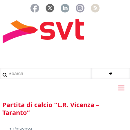
Salta
al
contenuto
principale
Briciole
di
Search
pane
Main
Partita di calcio “L.R. Vicenza –
navigation
Taranto”
17/05/2024