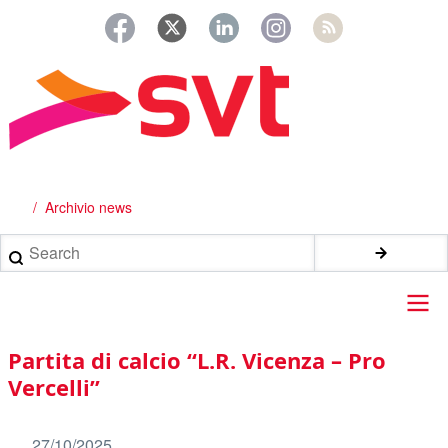
Salta
al
contenuto
principale
Archivio news
Briciole
di
Search
pane
Main
Partita di calcio “L.R. Vicenza – Pro
navigation
Vercelli”
27/10/2025