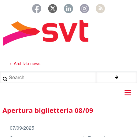
Salta
al
contenuto
principale
Archivio news
Briciole
di
Search
pane
Main
Apertura biglietteria 08/09
navigation
07/09/2025