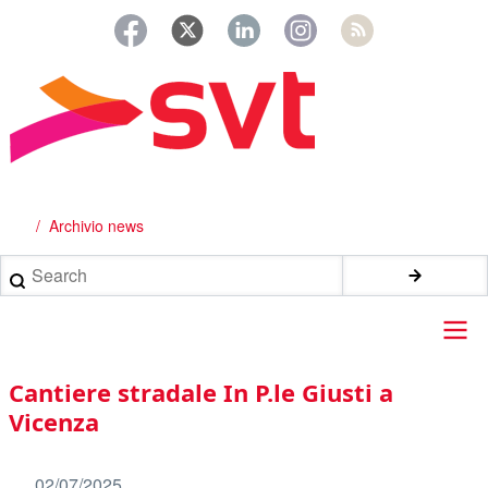
Salta
al
contenuto
principale
Archivio news
Briciole
di
Search
pane
Main
Cantiere stradale In P.le Giusti a
navigation
Vicenza
02/07/2025