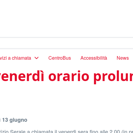
vizi a chiamata
CentroBus
Accessibilità
News
 venerdì orario prolu
dì 13 giugno
izio Serale a chiamata il venerdì sera fino alle 2.00 (in