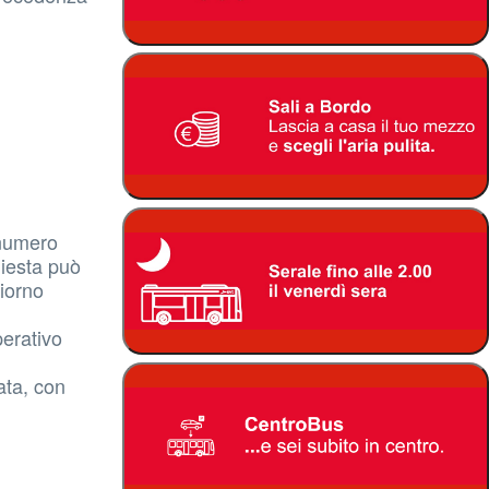
 numero
hiesta può
giorno
perativo
ata, con