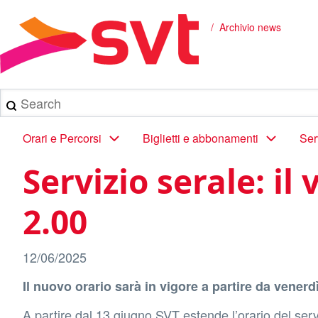
Salta
al
Archivio news
Briciole
contenuto
principale
di
pane
Search
Main
Orari e Percorsi
Biglietti e abbonamenti
Ser
navigation
Servizio serale: il
2.00
12/06/2025
Il nuovo orario sarà in vigore a partire da vener
A partire dal 13 giugno SVT estende l’orario del serv