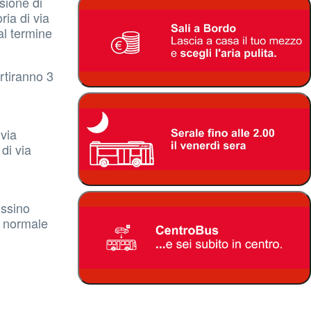
sione di
ria di via
al termine
rtiranno 3
via
di via
issino
l normale