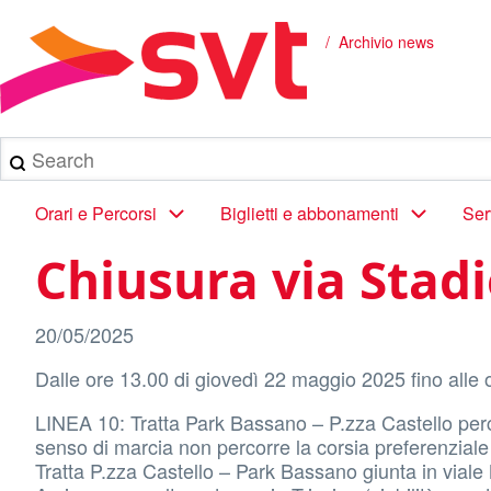
Salta
al
Archivio news
Briciole
contenuto
principale
di
pane
Search
Main
Orari e Percorsi
Biglietti e abbonamenti
Ser
navigation
Chiusura via Stadi
20/05/2025
Dalle ore 13.00 di giovedì 22 maggio 2025 fino alle
LINEA 10: Tratta Park Bassano – P.zza Castello perco
senso di marcia non percorre la corsia preferenziale
Tratta P.zza Castello – Park Bassano giunta in vial