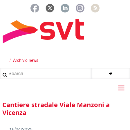
Salta
al
contenuto
principale
Archivio news
Briciole
di
Search
pane
Main
Cantiere stradale Viale Manzoni a
navigation
Vicenza
16/04/2025