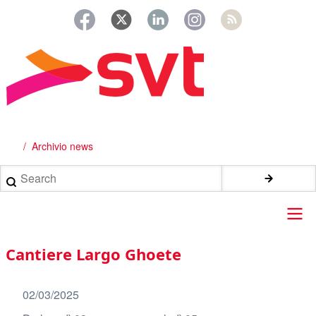
Salta
al
contenuto
principale
Archivio news
Briciole
di
Search
pane
Main
Cantiere Largo Ghoete
navigation
02/03/2025