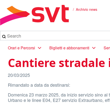
Salta
al
Archivio news
Briciole
contenuto
principale
di
pane
Search
Main
Orari e Percorsi
Biglietti e abbonamenti
Ser
navigation
Cantiere stradale 
20/03/2025
Rimandato a data da destinarsi:
Domenica 23 marzo 2025, da inizio servizio sino al te
Urbano e le linee E04, E27 servizio Extraurbano, ef