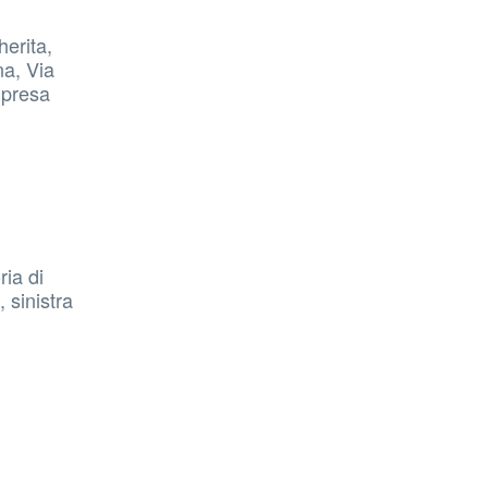
herita,
na, Via
ipresa
ria di
 sinistra