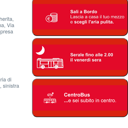
herita,
na, Via
ipresa
ria di
 sinistra