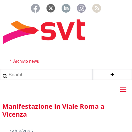
Salta
al
contenuto
principale
Archivio news
Briciole
di
Search
pane
Main
Manifestazione in Viale Roma a
navigation
Vicenza
14/02/2025