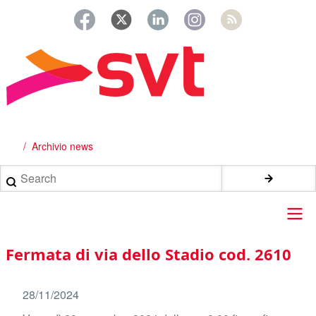
Salta
al
contenuto
principale
Archivio news
Briciole
di
Search
pane
Main
Fermata di via dello Stadio cod. 2610
navigation
28/11/2024