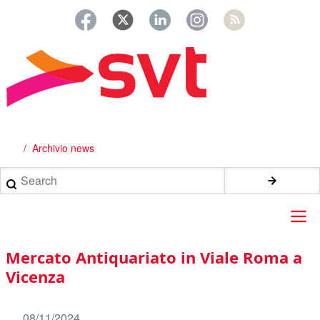
Salta
al
contenuto
principale
Archivio news
Briciole
di
Search
pane
Main
Mercato Antiquariato in Viale Roma a
navigation
Vicenza
08/11/2024