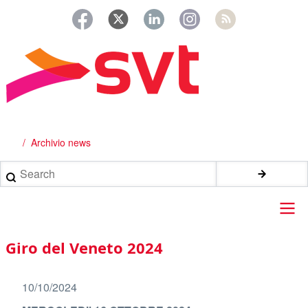
Salta
al
contenuto
principale
Archivio news
Briciole
di
Search
pane
Main
Giro del Veneto 2024
navigation
10/10/2024