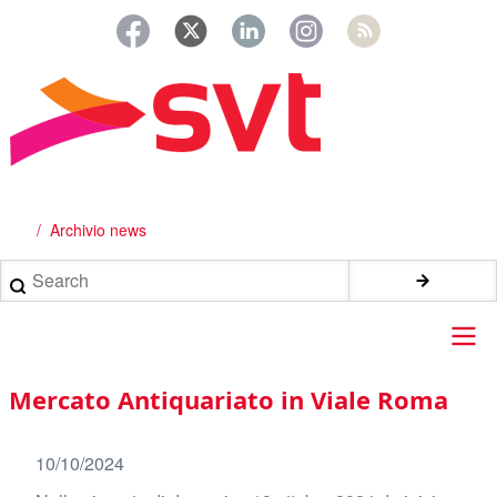
Salta
al
contenuto
principale
Archivio news
Briciole
di
Search
pane
Main
Mercato Antiquariato in Viale Roma
navigation
10/10/2024