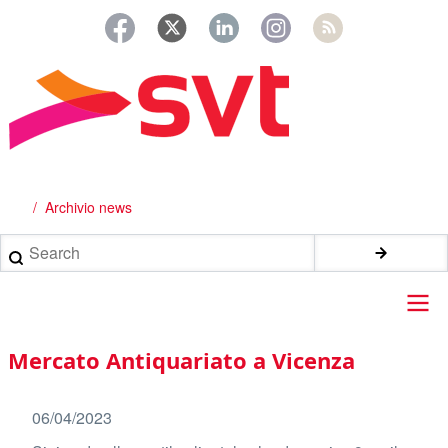
Salta
al
contenuto
principale
Archivio news
Briciole
di
Search
pane
Main
Mercato Antiquariato a Vicenza
navigation
06/04/2023