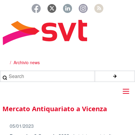
Salta
al
contenuto
principale
Archivio news
Briciole
di
Search
pane
Main
Mercato Antiquariato a Vicenza
navigation
05/01/2023