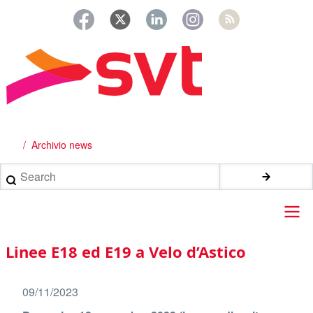
Salta
al
contenuto
principale
Archivio news
Briciole
di
Search
pane
Main
Linee E18 ed E19 a Velo d’Astico
navigation
09/11/2023