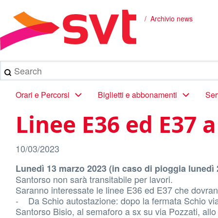
Salta
al
Archivio news
Briciole
contenuto
principale
di
pane
Search
Main
Orari e Percorsi
Biglietti e abbonamenti
Ser
navigation
Linee E36 ed E37 
10/03/2023
Lunedì 13 marzo 2023 (in caso di pioggia lunedì
Santorso non sarà transitabile per lavori.
Saranno interessate le linee E36 ed E37 che dovrann
- Da Schio autostazione: dopo la fermata Schio via S
Santorso Bisio, al semaforo a sx su via Pozzati, allo