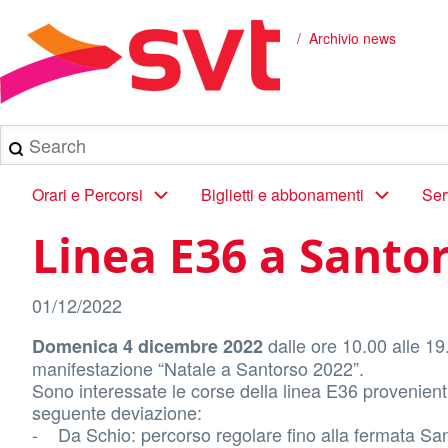
Salta
al
Archivio news
Briciole
contenuto
principale
di
pane
Search
Main
Orari e Percorsi
Biglietti e abbonamenti
Ser
navigation
Linea E36 a Santo
01/12/2022
dalle ore 10.00 alle 19
Domenica 4 dicembre 2022
manifestazione “Natale a Santorso 2022”.
Sono interessate le corse della linea E36 provenient
seguente deviazione:
- Da Schio: percorso regolare fino alla fermata Santo