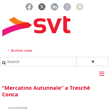
Salta
al
contenuto
principale
Archivio news
Briciole
di
Search
pane
Main
“Mercatino Autunnale” a Tresché
navigation
Conca
10/10/2024