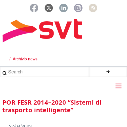
Salta
al
contenuto
principale
Archivio news
Briciole
di
Search
pane
Main
POR FESR 2014–2020 “Sistemi di
navigation
trasporto intelligente”
27/04/2023