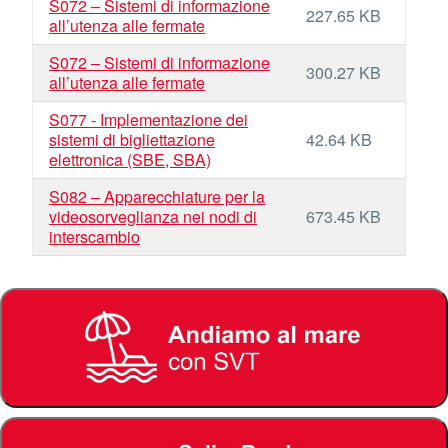
S072 – Sistemi di informazione
227.65 KB
all’utenza alle fermate
S072 – Sistemi di informazione
300.27 KB
all’utenza alle fermate
S077 - Implementazione dei
sistemi di bigliettazione
42.64 KB
elettronica (SBE, SBA)
S082 – Apparecchiature per la
videosorveglianza nei nodi di
673.45 KB
interscambio