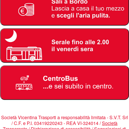
Società Vicentina Trasporti a responsabilità limitata - S.V.T. Srl
/ C.F. e P.I. 03419220243 - REA VI-324014 /
Società
Trasparente
/
Dichiarazione di accessibilità
/
Segnalazioni di