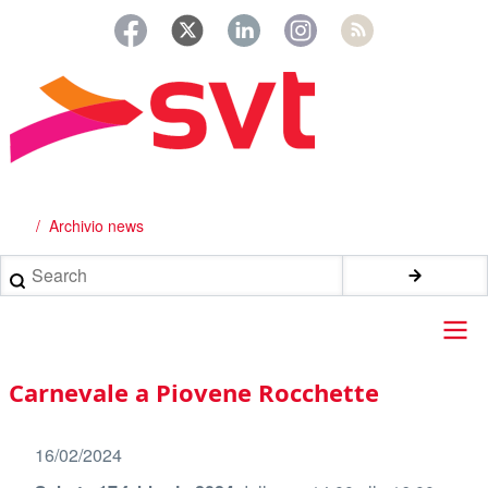
Salta
al
contenuto
principale
Archivio news
Briciole
di
Search
pane
Main
Carnevale a Piovene Rocchette
navigation
16/02/2024