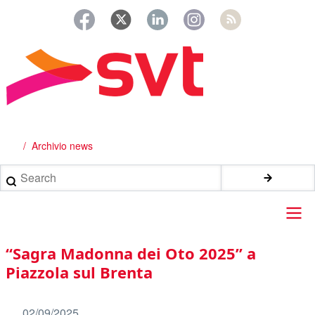
Salta
al
contenuto
principale
Archivio news
Briciole
di
Search
pane
Main
“Sagra Madonna dei Oto 2025” a
navigation
Piazzola sul Brenta
02/09/2025