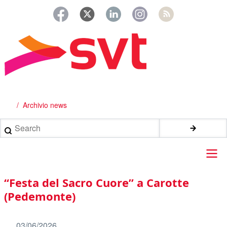
Salta
al
contenuto
principale
Archivio news
Briciole
di
Search
pane
Main
“Festa del Sacro Cuore” a Carotte
navigation
(Pedemonte)
03/06/2026