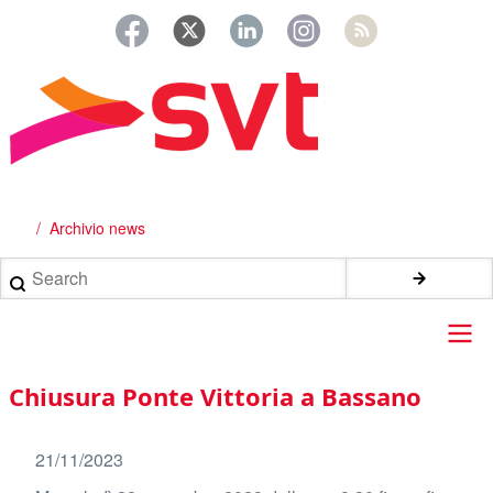
Salta
al
contenuto
principale
Archivio news
Briciole
di
Search
pane
Main
Chiusura Ponte Vittoria a Bassano
navigation
21/11/2023