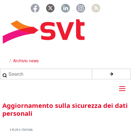
Salta
al
contenuto
principale
Archivio news
Briciole
di
Search
pane
Main
Aggiornamento sulla sicurezza dei dati
navigation
personali
15/01/2026