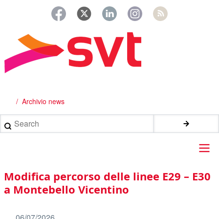
Salta
al
contenuto
principale
Archivio news
Briciole
di
Search
pane
Main
Modifica percorso delle linee E29 – E30
navigation
a Montebello Vicentino
06/07/2026