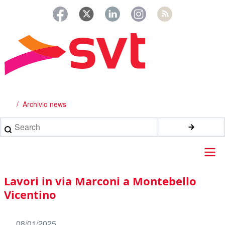
Salta
al
contenuto
principale
Archivio news
Briciole
di
Search
pane
Main
Lavori in via Marconi a Montebello
navigation
Vicentino
08/01/2025