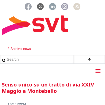
Salta
al
contenuto
principale
Archivio news
Briciole
di
Search
pane
Main
Senso unico su un tratto di via XXIV
navigation
Maggio a Montebello
15/11/2024