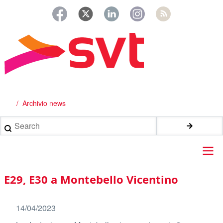
Salta
al
contenuto
principale
Archivio news
Briciole
di
Search
pane
Main
E29, E30 a Montebello Vicentino
navigation
14/04/2023