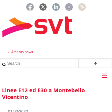
Salta
al
contenuto
principale
Archivio news
Briciole
di
Search
pane
Main
Linee E12 ed E30 a Montebello
navigation
Vicentino
01/03/2023