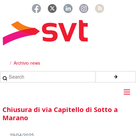
Salta
al
contenuto
principale
Archivio news
Briciole
di
Search
pane
Main
Chiusura di via Capitello di Sotto a
navigation
Marano
29/04/2025