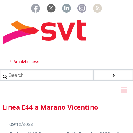
Salta
al
contenuto
principale
Archivio news
Briciole
di
Search
pane
Main
Linea E44 a Marano Vicentino
navigation
09/12/2022