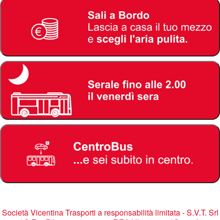
Società Vicentina Trasporti a responsabilità limitata - S.V.T. Srl