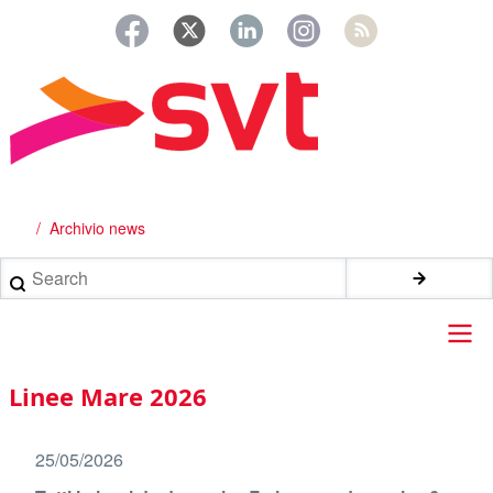
Salta
al
contenuto
principale
Archivio news
Briciole
di
Search
pane
Main
Linee Mare 2026
navigation
25/05/2026