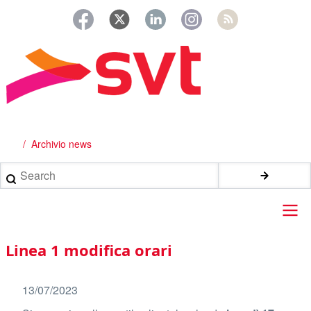
Salta
al
contenuto
principale
Archivio news
Briciole
di
Search
pane
Main
Linea 1 modifica orari
navigation
13/07/2023