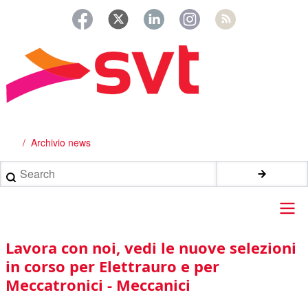
Salta
al
contenuto
principale
Archivio news
Briciole
di
Search
pane
Main
Lavora con noi, vedi le nuove selezioni
navigation
in corso per Elettrauro e per
Meccatronici - Meccanici