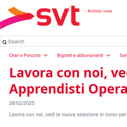
Salta
al
Archivio news
Briciole
contenuto
principale
di
pane
Search
Main
Orari e Percorsi
Biglietti e abbonamenti
Ser
navigation
Lavora con noi, ve
Apprendisti Operat
28/02/2025
Lavora con noi, vedi la nuova selezione in corso pe