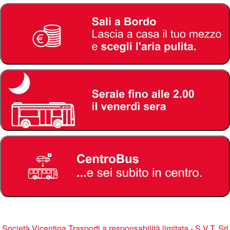
Società Vicentina Trasporti a responsabilità limitata - S.V.T. Srl