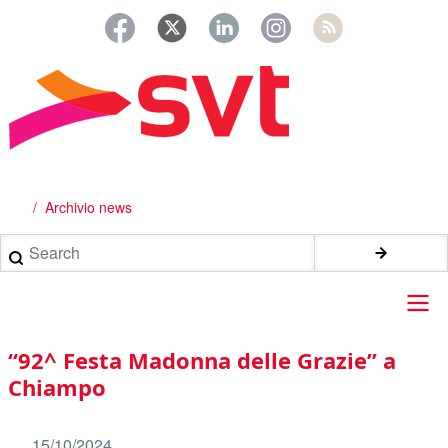
Salta
al
contenuto
principale
Archivio news
Briciole
di
Search
pane
Main
“92^ Festa Madonna delle Grazie” a
navigation
Chiampo
15/10/2024