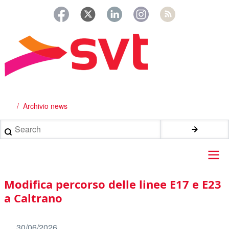
Salta
al
contenuto
principale
Archivio news
Briciole
di
Search
pane
Main
Modifica percorso delle linee E17 e E23
navigation
a Caltrano
30/06/2026