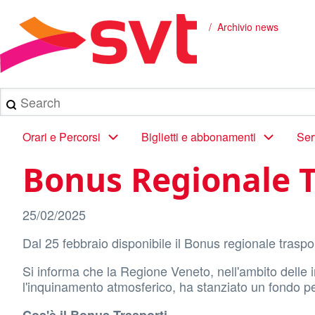
Salta
al
Archivio news
Briciole
contenuto
principale
di
pane
Search
Main
Orari e Percorsi
Biglietti e abbonamenti
Ser
navigation
Bonus Regionale T
25/02/2025
Dal 25 febbraio disponibile il Bonus regionale traspo
Si informa che la Regione Veneto, nell'ambito delle i
l'inquinamento atmosferico, ha stanziato un fondo pe