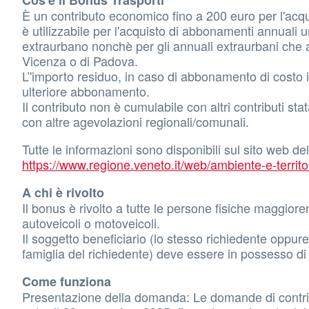
Cos'è il Bonus Trasporti
È un contributo economico fino a 200 euro per l'acqu
è utilizzabile per l'acquisto di abbonamenti annuali u
extraurbano nonchè per gli annuali extraurbani che
Vicenza o di Padova.
L’'importo residuo, in caso di abbonamento di costo in
ulteriore abbonamento.
Il contributo non è cumulabile con altri contributi sta
con altre agevolazioni regionali/comunali.
Tutte le informazioni sono disponibili sul sito web d
https://www.regione.veneto.it/web/ambiente-e-territo
A chi è rivolto
Il bonus è rivolto a tutte le persone fisiche maggiore
autoveicoli o motoveicoli.
Il soggetto beneficiario (lo stesso richiedente op
famiglia del richiedente) deve essere in possesso di p
Come funziona
Presentazione della domanda: Le domande di contrib