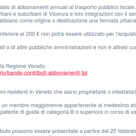
isto di abbonamenti annuali al trasporto pubblico locale.
rbani e suburbani di Vicenza e loro integrazioni con il ser
 abbiano come origine o destinazione una fermata urbana
feriore ai 200 € non potrà essere utilizzato per l'acquist
tali o di altre pubbliche amministrazioni e non è altresì c
ella Regione Veneto:
rio/bando-contributi-abbonamenti-tpl
nni residenti in Veneto che siano proprietarie o intestatari
pure un membro maggiorenne appartenente al medesimo sta
atente di guida di categoria B o superiore in corso di val
uto possono essere presentate a partire dal 25 febbra