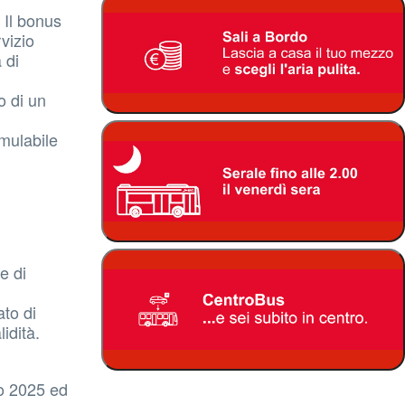
 Il bonus
vizio
 di
o di un
umulabile
e di
to di
idità.
io 2025 ed