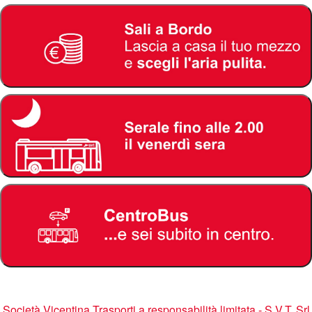
Società Vicentina Trasporti a responsabilità limitata - S.V.T. Srl