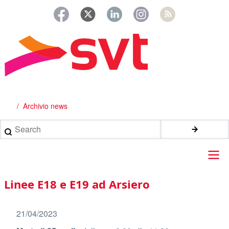
Salta
al
contenuto
principale
Archivio news
Briciole
di
Search
pane
Main
Linee E18 e E19 ad Arsiero
navigation
21/04/2023