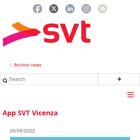
Salta
al
contenuto
principale
Archivio news
Briciole
di
Search
pane
Main
App SVT Vicenza
navigation
26/08/2022