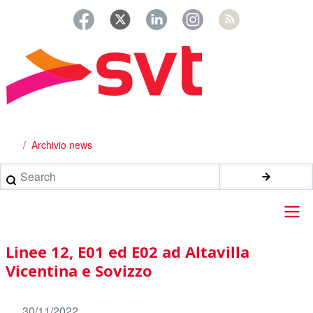
Salta
al
contenuto
principale
Archivio news
Briciole
di
Search
pane
Main
Linee 12, E01 ed E02 ad Altavilla
navigation
Vicentina e Sovizzo
30/11/2022