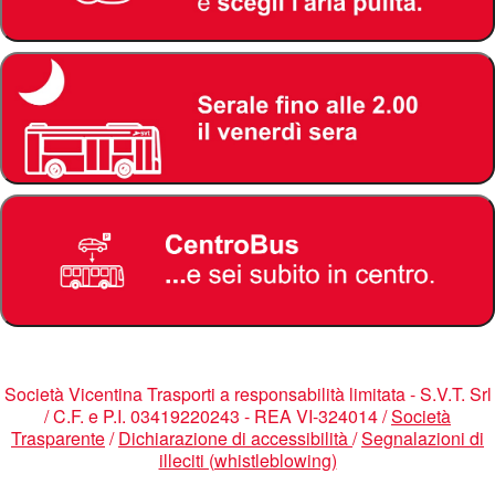
Società Vicentina Trasporti a responsabilità limitata - S.V.T. Srl
/ C.F. e P.I. 03419220243 - REA VI-324014 /
Società
Trasparente
/
Dichiarazione di accessibilità
/
Segnalazioni di
illeciti (whistleblowing)