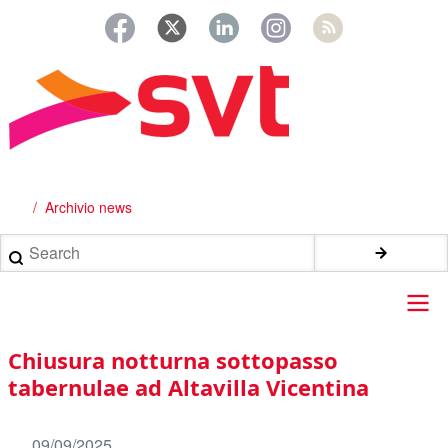
Salta
al
contenuto
principale
Archivio news
Briciole
di
Search
pane
Main
Chiusura notturna sottopasso
navigation
tabernulae ad Altavilla Vicentina
09/09/2025