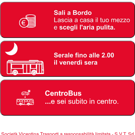
Società Vicentina Trasporti a responsabilità limitata - S.V.T. Srl