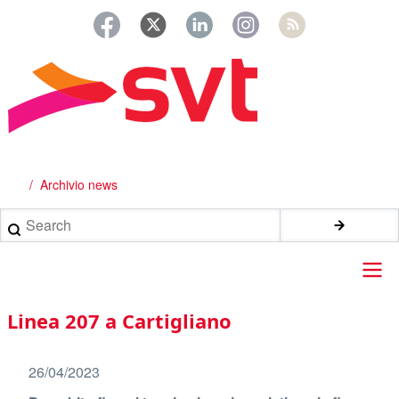
Salta
al
contenuto
principale
Archivio news
Briciole
di
Search
pane
Main
Linea 207 a Cartigliano
navigation
26/04/2023